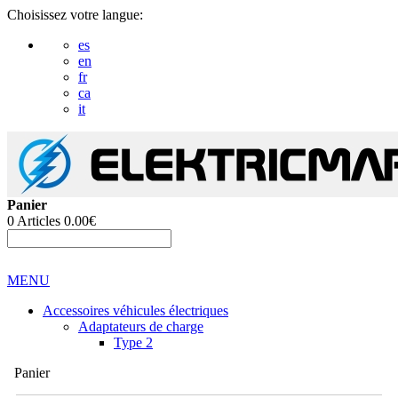
Choisissez votre langue:
es
en
fr
ca
it
Panier
0
Articles
0.00€
MENU
Accessoires véhicules électriques
Adaptateurs de charge
Type 2
Panier