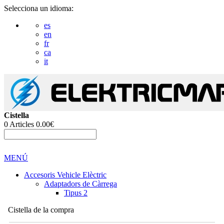
Selecciona un idioma:
es
en
fr
ca
it
Cistella
0
Articles
0.00€
MENÚ
Accesoris Vehicle Elèctric
Adaptadors de Càrrega
Tipus 2
Cistella de la compra