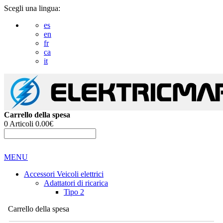
Scegli una lingua:
es
en
fr
ca
it
Carrello della spesa
0
Articoli
0.00€
MENU
Accessori Veicoli elettrici
Adattatori di ricarica
Tipo 2
Carrello della spesa