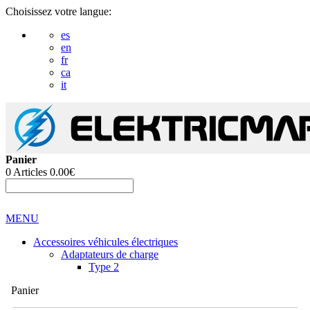
Choisissez votre langue:
es
en
fr
ca
it
Panier
0
Articles
0.00€
MENU
Accessoires véhicules électriques
Adaptateurs de charge
Type 2
Panier